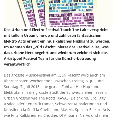
Das Urban und Electro Festival Touch The Lake verspricht
mit tollem Urban Line-up und zahllosen fantastischen
Elektro Acts erneut ein musikalisches Highlight zu werden.
Im Rahmen des „Züri Fäscht“ bietet das Festival alles, was
das urbane Herz begehrt und wiederum zeichnet sich das
Artistpool Festival Team für die Künstlerbetreuung
verantwortlich.
Das grösste Musik-Festival am „Züri Fäscht“ wird auch am
übernächsten Wochenende, zwischen Freitag, 5. Juli und
Sonntag, 7. Juli 2013 eine grosse Zahl an Hip-Hop- und
Elektrofans in die grösste Stadt der Schweiz ziehen lassen.
Urban Grössen wie The Roots, XAVAS, Deichkind, Cro, Iggy
Azalea oder Kendrick Lamar, Schweizer Künstlerinnen und
Künstler à la Steff la Cheffe und M.A.M., Spitzen-Elektro-Acts
wie Fritz Kalkbrenner, Chuckie, DJ Antoine, Nervo und mehr…