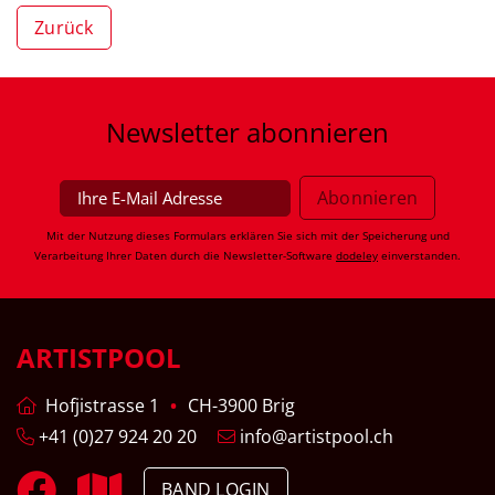
Zurück
Newsletter
abonnieren
Mit der Nutzung dieses Formulars erklären Sie sich mit der Speicherung und
Verarbeitung Ihrer Daten durch die Newsletter-Software
dodeley
einverstanden.
ARTISTPOOL
Hofjistrasse 1
CH-3900 Brig
+41 (0)27 924 20 20
info@artistpool.ch
BAND LOGIN