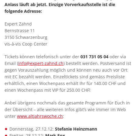
Anlass läuft ab jetzt. Einzige Vorverkaufsstelle ist die
folgende Adresse:
Expert Zahnd
Bernstrasse 11
3150 Schwarzenburg
vis-à-vis Coop Center
Tickets können telefonisch unter der
031 731 05 04
oder via
Email (
info@expert-zahnd.ch
) bestellt werden. Postversand ist
gegen Vorauszahlung möglich und können neu auch vor Ort
mit EC bezahlt werden. Einzeltickets sind gemäss Preisliste
erhältlich, einen Wochenpass erhält Ihr für 140.00 CHF und
einen Wochenpass mit VIP für 250.00 CHF!
Anbei übrigens nochmals das gesamte Programm für Euch in
der Übersicht – alle weiteren Infos gibt’s wie immer im Web
unter
www.altjahrswoche.ch
:
Donnerstag, 27.12.12:
Stefanie Heinzmann
Freitag, 28.12.12:
Mark Fox