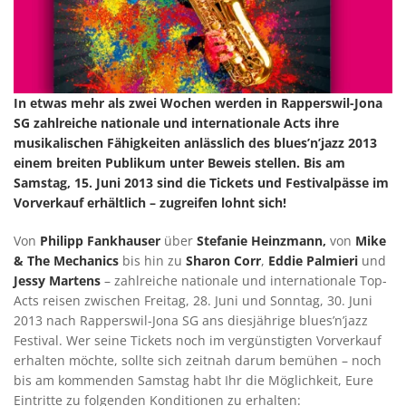
In etwas mehr als zwei Wochen werden in Rapperswil-Jona
SG zahlreiche nationale und internationale Acts ihre
musikalischen Fähigkeiten anlässlich des blues’n’jazz 2013
einem breiten Publikum unter Beweis stellen. Bis am
Samstag, 15. Juni 2013 sind die Tickets und Festivalpässe im
Vorverkauf erhältlich – zugreifen lohnt sich!
Von
Philipp Fankhauser
über
Stefanie Heinzmann,
von
Mike
& The Mechanics
bis hin zu
Sharon Corr
,
Eddie Palmieri
und
Jessy Martens
– zahlreiche nationale und internationale Top-
Acts reisen zwischen Freitag, 28. Juni und Sonntag, 30. Juni
2013 nach Rapperswil-Jona SG ans diesjährige blues’n’jazz
Festival. Wer seine Tickets noch im vergünstigten Vorverkauf
erhalten möchte, sollte sich zeitnah darum bemühen – noch
bis am kommenden Samstag habt Ihr die Möglichkeit, Eure
Eintritte zu folgenden Konditionen zu erhalten: