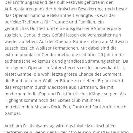
Der Eröffnungsabend des Kult-Festivals gehörte in den
Anfangsjahren ganz der heimischen Bevölkerung, noch bevor
das Openair nationale Bekanntheit erlangte. Es war der
perfekte Treffpunkt für Freunde und Familien, ein
gemütliches Dorffest und eine ausgelassene Sommerparty
zugleich. Genau dieses Gefühl lassen die Veranstalter nun
wieder aufleben. Auf der Openair-Bühne stehen am Mittwoch
ausschliesslich Walliser Formationen. Mit dabei sind die
extrem populären Genderbüebu, die seit über 20 Jahren für
authentische Volksmusik und grandiose Stimmung stehen. Da
ihr eigenes Openair in Naters bereits restlos ausverkauft ist,
bietet Gampel die wohl letzte grosse Chance des Sommers,
die Band auf einer Walliser Bühne zu erleben. Ergänzt wird
das Programm durch Madstone aus Turtmann, die mit
modernem Indie-Pop und Folk für frische, Klänge sorgen. Als
Highlight kommt noch der Sixties Club mit ihren
mitreissenden Mix aus Rock, Pop, Funk und Soul zurück nach
Gampel.
Auch am Festivalsamstag wird das lokale Musikschaffen
vertreten sein, wenn der Briger Afro-Fusion-Künstler Laudazio