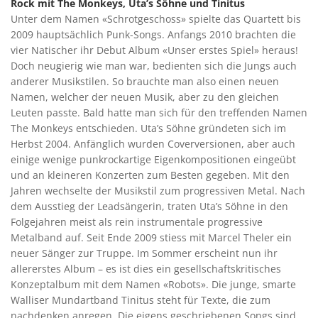
Rock mit The Monkeys, Uta’s Söhne und Tinitus
Unter dem Namen «Schrotgeschoss» spielte das Quartett bis
2009 hauptsächlich Punk-Songs. Anfangs 2010 brachten die
vier Natischer ihr Debut Album «Unser erstes Spiel» heraus!
Doch neugierig wie man war, bedienten sich die Jungs auch
anderer Musikstilen. So brauchte man also einen neuen
Namen, welcher der neuen Musik, aber zu den gleichen
Leuten passte. Bald hatte man sich für den treffenden Namen
The Monkeys entschieden. Uta’s Söhne gründeten sich im
Herbst 2004. Anfänglich wurden Coverversionen, aber auch
einige wenige punkrockartige Eigenkompositionen eingeübt
und an kleineren Konzerten zum Besten gegeben. Mit den
Jahren wechselte der Musikstil zum progressiven Metal. Nach
dem Ausstieg der Leadsängerin, traten Uta’s Söhne in den
Folgejahren meist als rein instrumentale progressive
Metalband auf. Seit Ende 2009 stiess mit Marcel Theler ein
neuer Sänger zur Truppe. Im Sommer erscheint nun ihr
allererstes Album – es ist dies ein gesellschaftskritisches
Konzeptalbum mit dem Namen «Robots». Die junge, smarte
Walliser Mundartband Tinitus steht für Texte, die zum
nachdenken anregen. Die eigens geschriebenen Songs sind