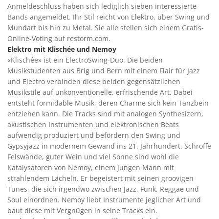
Anmeldeschluss haben sich lediglich sieben interessierte
Bands angemeldet. Ihr Stil reicht von Elektro, über Swing und
Mundart bis hin zu Metal. Sie alle stellen sich einem Gratis-
Online-Voting auf restorm.com.
Elektro mit Klischée und Nemoy
«Klischée» ist ein ElectroSwing-Duo. Die beiden
Musikstudenten aus Brig und Bern mit einem Flair für Jazz
und Electro verbinden diese beiden gegensätzlichen
Musikstile auf unkonventionelle, erfrischende Art. Dabei
entsteht formidable Musik, deren Charme sich kein Tanzbein
entziehen kann. Die Tracks sind mit analogen Synthesizern,
akustischen Instrumenten und elektronischen Beats
aufwendig produziert und befördern den Swing und
Gypsyjazz in modernem Gewand ins 21. Jahrhundert. Schroffe
Felswände, guter Wein und viel Sonne sind wohl die
Katalysatoren von Nemoy, einem jungen Mann mit
strahlendem Lächeln. Er begeistert mit seinen groovigen
Tunes, die sich irgendwo zwischen Jazz, Funk, Reggae und
Soul einordnen. Nemoy liebt Instrumente jeglicher Art und
baut diese mit Vergnügen in seine Tracks ein.