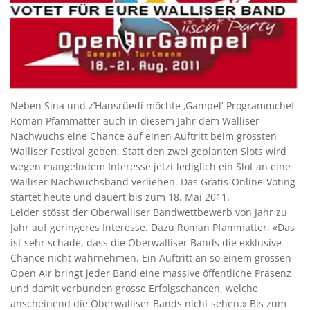
Neben Sina und z’Hansrüedi möchte ‚Gampel‘-Programmchef
Roman Pfammatter auch in diesem Jahr dem Walliser
Nachwuchs eine Chance auf einen Auftritt beim grössten
Walliser Festival geben. Statt den zwei geplanten Slots wird
wegen mangelndem Interesse jetzt lediglich ein Slot an eine
Walliser Nachwuchsband verliehen. Das Gratis-Online-Voting
startet heute und dauert bis zum 18. Mai 2011.
Leider stösst der Oberwalliser Bandwettbewerb von Jahr zu
Jahr auf geringeres Interesse. Dazu Roman Pfammatter: «Das
ist sehr schade, dass die Oberwalliser Bands die exklusive
Chance nicht wahrnehmen. Ein Auftritt an so einem grossen
Open Air bringt jeder Band eine massive öffentliche Präsenz
und damit verbunden grosse Erfolgschancen, welche
anscheinend die Oberwalliser Bands nicht sehen.» Bis zum