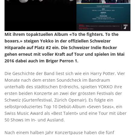
Mit ihrem topaktuellen Album «To the fighters. To the
boxers.» steigen Yokko in der offiziellen Schweizer
Hitparade auf Platz #2 ein. Die Schweizer Indie Rocker
gehen erneut mit voller Kraft auf Tour und spielen im Mai
2016 dabei auch im Briger Perron 1.
Die Geschichte der Band liest sich wie ein Harry Potter. Vier
Monate nach dem ersten Soundcheck im Bandraum
unterhalb des städtischen Erdreichs, spielten YOKKO ihre
ersten beiden Konzerte an zwei der grössten Festivals der
Schweiz (Gurtenfestival, Zürich Openair). Es folgte ein
selbstproduziertes Top 10 Debüt-Album «Seven Seas», ein
Swiss Music Award als «Best Talent» und eine Tour mit über
50 Shows im In- und Ausland.
Nach einem halben Jahr Konzertpause haben die fünf