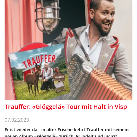
Trauffer: «Glöggelä» Tour mit Halt in Visp
07.02.2023
Er ist wieder da - in alter Frische kehrt Trauffer mit seinem
neuen Album «Glöggelä» zurück: Er jodelt und juchzt,