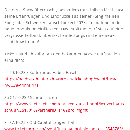
Die neue Show überrascht, besonders musikalisch lässt Luca
seine Erfahrungen und Eindrücke aus seiner «Sing meinen
Song - das Schweizer Tauschkonzert 2023» Teilnahme in die
neue Produktion einfliessen. Das Publikum darf sich auf eine
vergrösserte Band, überraschende Songs und eine neue
Lichtshow freuen!
Tickets sind ab sofort an den bekannten Vorverkaufsstellen
erhältlich:
Fr 20.10.23 / Kulturhuus Häbse Basel
https://haebse-theater.showare.ch/ticketshop/event/luca-
h%C3%A4nni-471
Sa 21.10.23 / Schüür Luzern
https://www.seetickets.com/ch/event/luca-hanni/konzerthaus-
schuur/2517016?PartnerID=116&src=mgmt
Fr 27.10.23 / Old Capitol Langenthal
www.ticketcorner.ch/event/luca-haenni-oldcapitol-16548783/