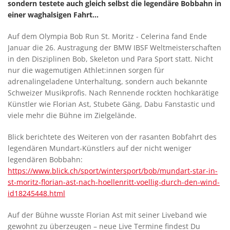
sondern testete auch gleich selbst die legendäre Bobbahn in
einer waghalsigen Fahrt...
Auf dem Olympia Bob Run St. Moritz - Celerina fand Ende
Januar die 26. Austragung der BMW IBSF Weltmeisterschaften
in den Disziplinen Bob, Skeleton und Para Sport statt. Nicht
nur die wagemutigen Athlet:innen sorgen für
adrenalingeladene Unterhaltung, sondern auch bekannte
Schweizer Musikprofis. Nach Rennende rockten hochkarätige
Künstler wie Florian Ast, Stubete Gäng, Dabu Fanstastic und
viele mehr die Bühne im Zielgelände.
Blick berichtete des Weiteren von der rasanten Bobfahrt des
legendären Mundart-Künstlers auf der nicht weniger
legendären Bobbahn:
https://www.blick.ch/sport/wintersport/bob/mundart-star-in-
st-moritz-florian-ast-nach-hoellenritt-voellig-durch-den-wind-
id18245448.html
Auf der Bühne wusste Florian Ast mit seiner Liveband wie
gewohnt zu überzeugen – neue Live Termine findest Du