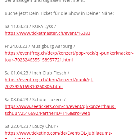
der analogen und digitalen Welt steht.
Buche jetzt Dein Ticket für die Show in Deiner Nähe:
Sa 11.03.23 / KUFA Lyss /
https://www.ticketmaster.ch/event/16383
Fr 24.03.23 / Musigburg Aarburg /
https://eventfrog.ch/de/p/konzert/pop-rock/ql-punkerknacker-
tour-7023246355158957721.html
Sa 01.04.23 / Inch Club Fiesch /
https://eventfrog.ch/de/p/konzert/punk/ql-
7023926169310260306.html
Sa 08.04.23 / Schüür Luzern /
https://www.seetickets.com/ch/event/ql/konzerthaus-
schuur/2516692?PartnerID=116&src=web
Sa 22.04.23 / Loucy Chur /
https://www.ticketino.com/de/Event/QL-Jubilaeums-