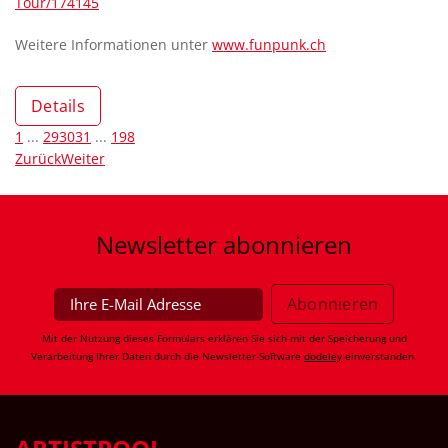
Tour/174145
Weitere Informationen unter
www.funpunk.ch
Details
1
...
29
30
31
...
198
Zurück
Weiter
Newsletter
abonnieren
Mit der Nutzung dieses Formulars erklären Sie sich mit der Speicherung und
Verarbeitung Ihrer Daten durch die Newsletter-Software
dodeley
einverstanden.