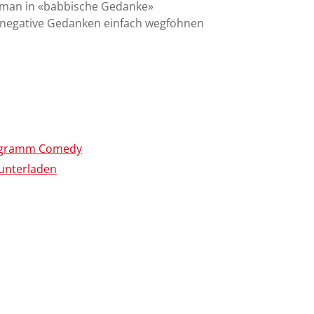
 man in «babbische Gedanke»
el negative Gedanken einfach wegföhnen
rogramm Comedy
unterladen