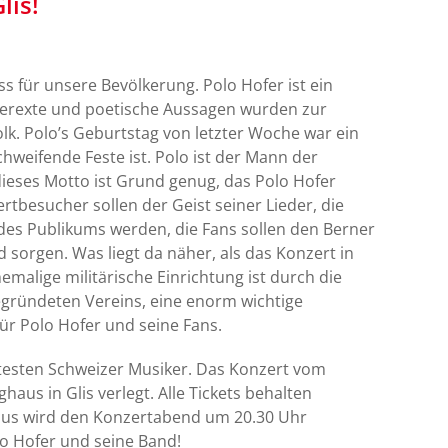
lis!
s für unsere Bevölkerung. Polo Hofer ist ein
derexte und poetische Aussagen wurden zur
k. Polo’s Geburtstag von letzter Woche war ein
weifende Feste ist. Polo ist der Mann der
ieses Motto ist Grund genug, das Polo Hofer
tbesucher sollen der Geist seiner Lieder, die
l des Publikums werden, die Fans sollen den Berner
sorgen. Was liegt da näher, als das Konzert in
malige militärische Einrichtung ist durch die
ründeten Vereins, eine enorm wichtige
ür Polo Hofer und seine Fans.
testen Schweizer Musiker. Das Konzert vom
haus in Glis verlegt. Alle Tickets behalten
gasus wird den Konzertabend um 20.30 Uhr
lo Hofer und seine Band!