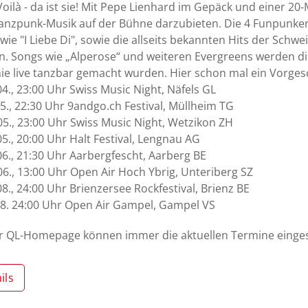
Voilà - da ist sie! Mit Pepe Lienhard im Gepäck und einer 2
anzpunk-Musik auf der Bühne darzubieten. Die 4 Funpunker
wie "I Liebe Di", sowie die allseits bekannten Hits der Sch
. Songs wie „Alperose“ und weiteren Evergreens werden di
ie live tanzbar gemacht wurden. Hier schon mal ein Vorges
04., 23:00 Uhr Swiss Music Night, Näfels GL
05., 22:30 Uhr 9andgo.ch Festival, Müllheim TG
05., 23:00 Uhr Swiss Music Night, Wetzikon ZH
05., 20:00 Uhr Halt Festival, Lengnau AG
06., 21:30 Uhr Aarbergfescht, Aarberg BE
06., 13:00 Uhr Open Air Hoch Ybrig, Unteriberg SZ
08., 24:00 Uhr Brienzersee Rockfestival, Brienz BE
08. 24:00 Uhr Open Air Gampel, Gampel VS
er QL-Homepage können immer die aktuellen Termine eing
ils