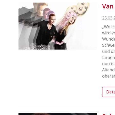
Van 
25.03.
„Wo es
wird v
Wunder
Schwes
und da
farben
nun da
Altend
oberen
Deta