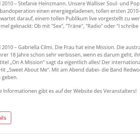
il 2010 – Stefanie Heinzmann. Unsere Walliser Soul- und Po
andoperation einen energiegeladenen, tollen ersten 2010-
wartet darauf, einem tollen Publikum live vorgestellt zu wer
rmel geknackt: Ob mit "Sex", "Träne", "Radio" oder "I schrib
il 2010 – Gabriella Cilmi. Die Frau hat eine Mission. Die aus
ihrer 18 Jahre schon sehr verbissen, wenn es darum geht, i
itel „On A Mission“ sagt da eigentlich alles! Der internatio
it „Sweet About Me“. Mit am Abend dabei- die Band Redwoo
 geben.
 Informationen gibt es auf der Website des Veranstalters!
ils