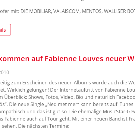
ofer mit: DIE MOBILIAR, VALAISCOM, MENTOS, WALLISER BO
ils
lkommen auf Fabienne Louves neuer W
2010
eitig zum Erscheinen des neuen Albums wurde auch die Web
tet. Wirklich gelungen! Der Internetauftritt von Fabienne Lou
im Überblick: Shows, Fotos, Video, Bio und natürlich Faceb
ös“. Die neue Single „Ned met mer“ kann bereits auf iTunes
ympathisch und das ist gut so. Die ehemalige MusicStar-Gewi
as Fabienne auch auf Tour geht. Mit einer neuen Band ist F
 sehen. Die nächsten Termine: