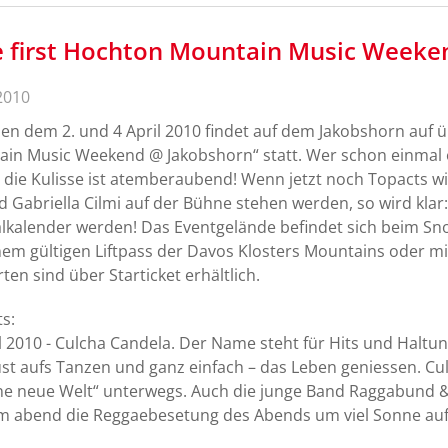
 first Hochton Mountain Music Weeken
2010
en dem 2. und 4 April 2010 findet auf dem Jakobshorn auf ü
in Music Weekend @ Jakobshorn“ statt. Wer schon einmal 
- die Kulisse ist atemberaubend! Wenn jetzt noch Topacts w
d Gabriella Cilmi auf der Bühne stehen werden, so wird klar
alkalender werden! Das Eventgelände befindet sich beim Sno
nem gültigen Liftpass der Davos Klosters Mountains oder mi
ten sind über Starticket erhältlich.
ts:
il 2010 - Culcha Candela. Der Name steht für Hits und Halt
st aufs Tanzen und ganz einfach – das Leben geniessen. Cu
e neue Welt“ unterwegs. Auch die junge Band Raggabund 
m abend die Reggaebesetung des Abends um viel Sonne auf