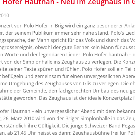
 Hofer Hautnah - Neu im Zeughaus in G
2010
nzert von Polo Hofer in Brig wird ein ganz besonderer Anlas
r, der seinem Publikum immer sehr nahe stand. Polo’s Lie
ssprache, der Mann spricht für das Volk und durch das Vol
grossereignis, obwohl der gute Berner kein Mann für aussch
n Worte und der legendären Lieder. Polo Hofer hautnah – d
t von der Simplonhalle ins Zeughaus zu verlegen. Die Konzer
ite seiner Texte spüren und fühlen. Polo Hofer soll ein Tei
 beflügeln und gemeinsam für einen unvergesslichen Abend 
time Umgebung des Zeughauses von Glis zu verlegen. Die ehe
ahme der Gemeinde, den fachgerechten Umbau des neu geg
stätte geworden. Das Zeughaus ist der ideale Konzertplatz f
ofer Hautnah – ein unvergesslicher Abend mit dem bekann
g, 26. März 2010 wird von der Briger Simplonhalle in das Zeug
verständlich ihre Gültigkeit. Die junge Schweizer Band Pe
en, ab 21.45 Uhr heisst es dann: Zeughausbühne frei für Po