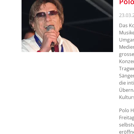
Polo
23.03.
Das Ko
Musike
Umgang
Medien
grosse
Konzer
Tragwe
Sänger
die in
Übern
Kultur
Polo H
Freita
selbst
eröffn