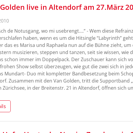
Golden live in Altendorf am 27.März 2
2010
ch de Notusgang, wo mi usebrengt….“ - Wem diese Refrain
erschlafen haben, wenn es um die Hitsingle “Labyrinth” geht.
 das es Marisa und Raphaela nun auf die Bühne zieht, um 
tern musizieren, steppen und tanzen, seit sie wissen, wie d
s schon immer im Doppelpack. Der Zuschauer kann sich v
frohen Show selbst überzeugen, wie gut die zwei sich in jed
s Mundart- Duo mit kompletter Bandbesetzung beim Schopf
orf. Zusammen mit den Van Golden, tritt die Supportband „
 Zürichsee, in der Breitenstr. 21 in Altendorf, öffnen sich
ils