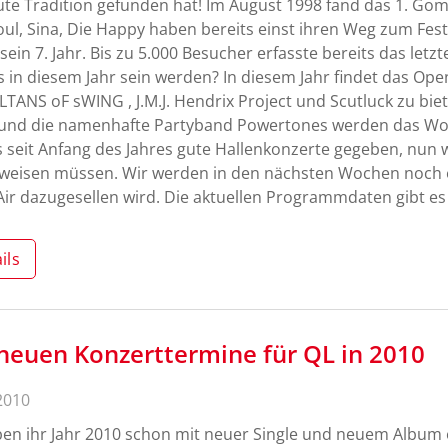
ute Tradition gefunden hat! Im August 1998 fand das 1. Gomm
ul, Sina, Die Happy haben bereits einst ihren Weg zum Festi
sein 7. Jahr. Bis zu 5.000 Besucher erfasste bereits das letz
es in diesem Jahr sein werden? In diesem Jahr findet das Ope
LTANS oF sWING , J.M.J. Hendrix Project und Scutluck zu bie
 und die namenhafte Partyband Powertones werden das W
s seit Anfang des Jahres gute Hallenkonzerte gegeben, nun 
weisen müssen. Wir werden in den nächsten Wochen noch 
ir dazugesellen wird. Die aktuellen Programmdaten gibt es
ils
neuen Konzerttermine für QL in 2010
2010
en ihr Jahr 2010 schon mit neuer Single und neuem Album e