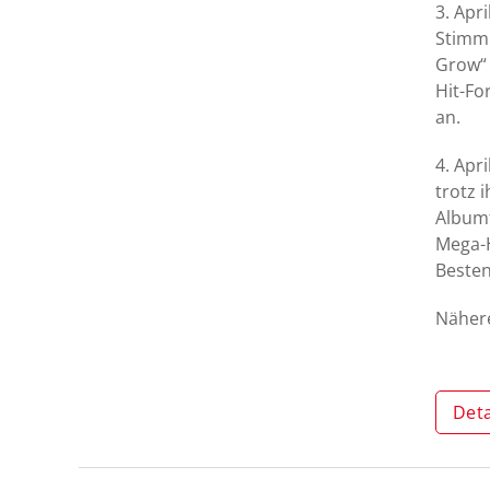
3. Apr
Stimmb
Grow“ 
Hit-Fo
an.
4. Apr
trotz 
Albumt
Mega-H
Besten
Nähere
Deta