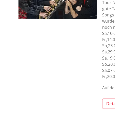
Tour. 
gute T
Songs 
wurden
noch n
Sa,10.
Fr,14.
So,23.
Sa,29.
Sa,19.
So,20.
Sa,07.
Fr,20.
Auf d
Deta