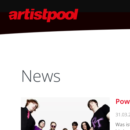
News
Powe
31.03.
Was is