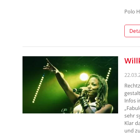
Polo H
Deta
Wil
22.03.
Rechtz
gestal
Infos 
„Fabul
sehr s
Klar d
und zu