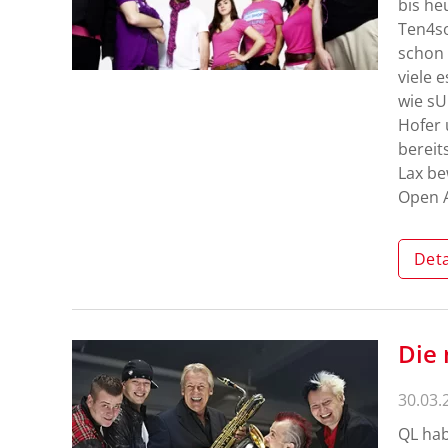
bis he
Ten4so
schon 
viele 
wie sU
Hofer
bereit
Lax be
Open A
Deta
Die 
30.03.
QL hab