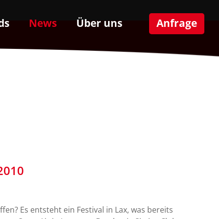
ds
News
Über uns
Anfrage
2010
fen? Es entsteht ein Festival in Lax, was bereits