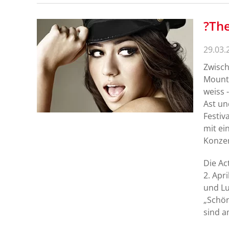
?The
29.03.
Zwisch
Mounta
weiss 
Ast un
Festiv
mit ei
Konzer
Die Ac
2. Apr
und Lu
„Schön
sind a