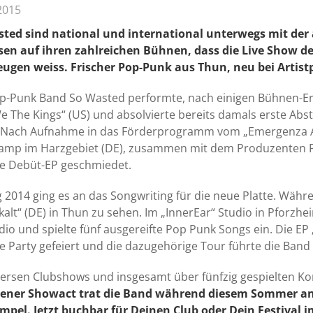
2015
sted sind national und international unterwegs mit de
sen auf ihren zahlreichen Bühnen, dass die Live Show d
ugen weiss. Frischer Pop-Punk aus Thun, neu bei Artist
p-Punk Band So Wasted performte, nach einigen Bühnen-Erf
We The Kings“ (US) und absolvierte bereits damals erste Ab
 Nach Aufnahme in das Förderprogramm vom „Emergenza Ar
mp im Harzgebiet (DE), zusammen mit dem Produzenten Frie
ne Debüt-EP geschmiedet.
 2014 ging es an das Songwriting für die neue Platte. Wäh
kalt“ (DE) in Thun zu sehen. Im „InnerEar“ Studio in Pforz
dio und spielte fünf ausgereifte Pop Punk Songs ein. Die E
e Party gefeiert und die dazugehörige Tour führte die Ban
versen Clubshows und insgesamt über fünfzig gespielten Ko
rener Showact trat die Band während diesem Sommer an
mpel. Jetzt buchbar für Deinen Club oder Dein Festival i