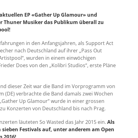
r aktuellen EP «Gather Up Glamour» und
er Thuner Musiker das Publikum überall zu
pool!
ahrungen in den Anfangsjahren, als Support Act
stecher nach Deutschland auf ihrer „Pass Out
tistpool“, wurden in einem einwöchigen
der Does von den „Kolibri Studios“, erste Pläne
rend dieser Zeit war die Band im Vorprogramm von
heim (DE) verbrachte die Band damals zwei Wochen
P „Gather Up Glamour“ wurde in einer grossen
d zu Konzerten von Deutschland bis nach Prag.
nzerten läuteten So Wasted das Jahr 2015 ein.
Als
 sieben Festivals auf, unter anderem am Open
m 2016!