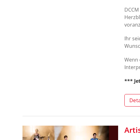
DCCM i
Herzbl
voranz
Ihr se
Wunsch
Wenn d
Interp
*** J
Deta
Arti