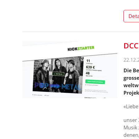
Deta
DCC
22.12.
Die B
grosse
weltwe
Proje
«Liebe
unser 
Musik 
denen,