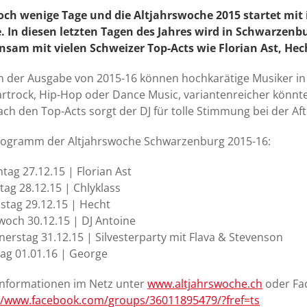
och wenige Tage und die Altjahrswoche 2015 startet mit
 In diesen letzten Tagen des Jahres wird in Schwarzenbu
sam mit vielen Schweizer Top-Acts wie Florian Ast, Hec
n der Ausgabe von 2015-16 können hochkarätige Musiker i
trock, Hip-Hop oder Dance Music, variantenreicher könnte d
ch den Top-Acts sorgt der DJ für tolle Stimmung bei der Aft
rogramm der Altjahrswoche Schwarzenburg 2015-16:
tag 27.12.15 | Florian Ast
ag 28.12.15 | Chlyklass
stag 29.12.15 | Hecht
woch 30.12.15 | DJ Antoine
erstag 31.12.15 | Silvesterparty mit Flava & Stevenson
tag 01.01.16 | George
nformationen im Netz unter
www.altjahrswoche.ch
oder Fa
//www.facebook.com/groups/36011895479/?fref=ts