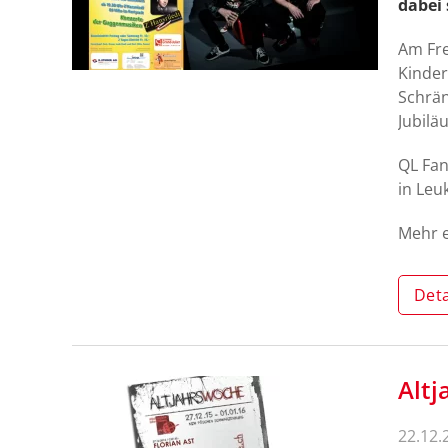
dabei
Am Fre
Kinder
Schrän
Jubilä
QL Fan
in Leu
Mehr 
Deta
Altj
22.12.