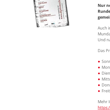
Nur n
Runde.
gemein
Auch i
Mundar
Und na
Das P
Sonn
Mont
Dien
Mitt
Donn
Frei
Mehr I
https: