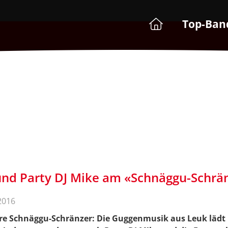
Top-Ban
nd Party DJ Mike am «Schnäggu-Schrän
2016
hre Schnäggu-Schränzer: Die Guggenmusik aus Leuk lädt