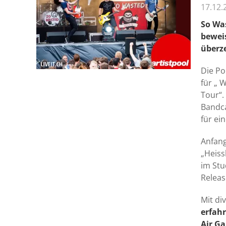
17.12.
So Wa
bewei
überze
Die Po
für „ 
Tour“.
Bandca
für ei
Anfang
„Heiss
im Stu
Releas
Mit di
erfah
Air Ga