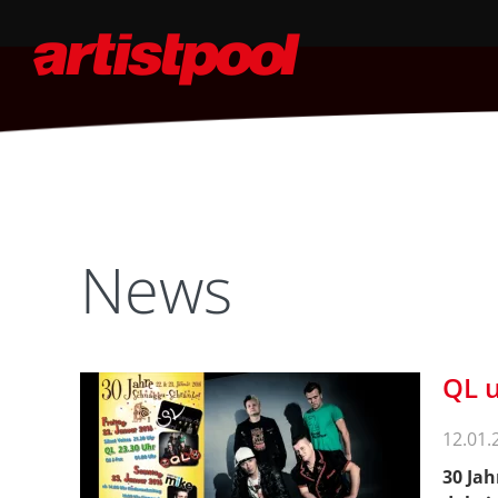
News
QL u
12.01.
30 Ja