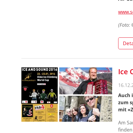
www.s
(Foto:
Deta
Ice 
16.12.
Auch i
zum s
mit «Z
Am Sam
finden