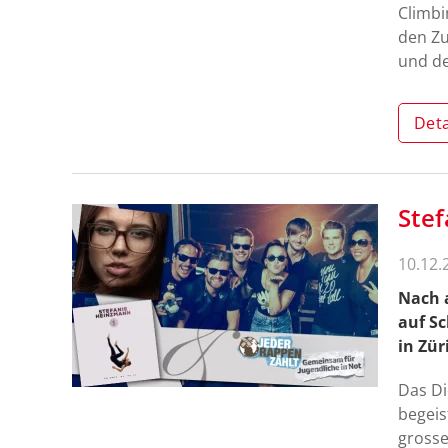
Climbi
den Zu
und d
Deta
Stef
10.12.
Nach a
auf Sc
in Zür
Das Di
begeis
grosse