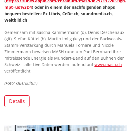
(
https://itunes.apple.com/ch/album/mash/id797112205?ign-
mpt=uo%3D4
) oder in einem der nachfolgenden Shops
bequem bestellen: Ex Libris, CeDe.ch, soundmedia.ch,
Weltbild.ch
Gemeinsam mit Sascha Kammermann (d), Denis Deschenaux
(git), Stefan Küttel (b), Martin Imlig (key) und der Backvocals-
Stamm-Verstärkung durch Manuela Tornare und Nicole
Zimmermann beweisen MASH rund um Padi Bernhard ihre
mitreissende Energie als Mundart-Band auf den Bühnen der
Schweiz – alle Live Daten werden laufend auf
www.mash.ch
veröffentlicht!
(Foto: Querkultur)
Details