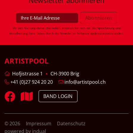
Newsletter
abonnieren
Mit der Nutzung dieses Formulars erklären Sie sich mit der Speicherung und
Verarbeitung Ihrer Daten durch die Newsletter-Software
dodeley
einverstanden.
ARTISTPOOL
Hofjistrasse 1
CH-3900 Brig
+41 (0)27 924 20 20
info@artistpool.ch
BAND LOGIN
© 2026
Impressum
Datenschutz
powered by indual