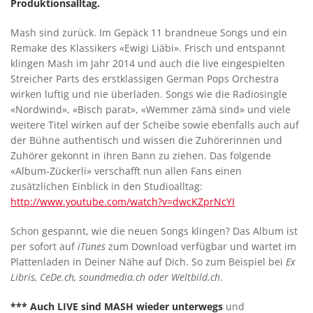
Produktionsalltag.
Mash sind zurück. Im Gepäck 11 brandneue Songs und ein
Remake des Klassikers «Ewigi Liäbi». Frisch und entspannt
klingen Mash im Jahr 2014 und auch die live eingespielten
Streicher Parts des erstklassigen German Pops Orchestra
wirken luftig und nie überladen. Songs wie die Radiosingle
«Nordwind», «Bisch parat», «Wemmer zämä sind» und viele
weitere Titel wirken auf der Scheibe sowie ebenfalls auch auf
der Bühne authentisch und wissen die Zuhörerinnen und
Zuhörer gekonnt in ihren Bann zu ziehen. Das folgende
«Album-Zückerli» verschafft nun allen Fans einen
zusätzlichen Einblick in den Studioalltag:
http://www.youtube.com/watch?v=dwcKZprNcYI
Schon gespannt, wie die neuen Songs klingen? Das Album ist
per sofort auf
iTunes
zum Download verfügbar und wartet im
Plattenladen in Deiner Nähe auf Dich. So zum Beispiel bei
Ex
Libris, CeDe.ch, soundmedia.ch oder Weltbild.ch
.
*** Auch LIVE sind MASH wieder unterwegs
und