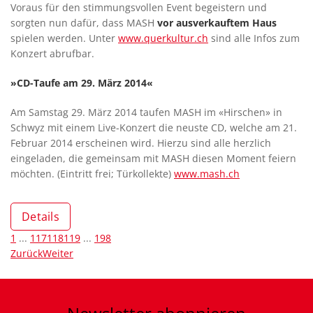
Voraus für den stimmungsvollen Event begeistern und
sorgten nun dafür, dass MASH
vor ausverkauftem Haus
spielen werden. Unter
www.querkultur.ch
sind alle Infos zum
Konzert abrufbar.
»CD-Taufe am 29. März 2014«
Am Samstag 29. März 2014 taufen MASH im «Hirschen» in
Schwyz mit einem Live-Konzert die neuste CD, welche am 21.
Februar 2014 erscheinen wird. Hierzu sind alle herzlich
eingeladen, die gemeinsam mit MASH diesen Moment feiern
möchten. (Eintritt frei; Türkollekte)
www.mash.ch
Details
1
...
117
118
119
...
198
Zurück
Weiter